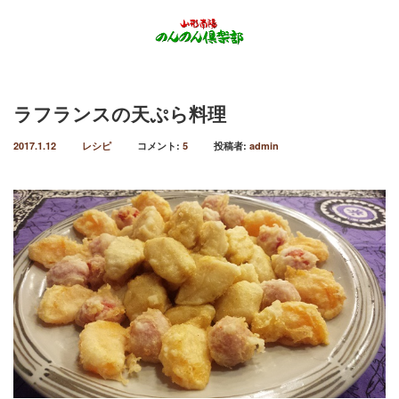
Menu
ラフランスの天ぷら料理
会社概要
2017.1.12
レシピ
コメント:
5
投稿者:
admin
事業目的
生育過程
生産者の顔
お客様の声
おすすめレシピ
担い手育成