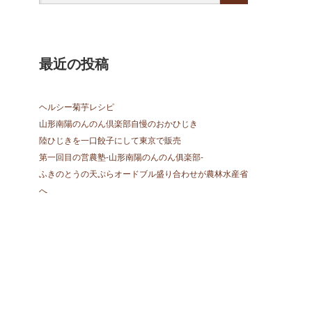
最近の投稿
ヘルシー菊芋レシピ
山形南陽のんのん倶楽部自慢のおかひじき
陸ひじきを一口餃子にして東京で販売
第一回目の営農塾-山形南陽のんのん俱楽部-
ふきのとうの天ぷらオードブル盛り合わせが農林水産省
へ