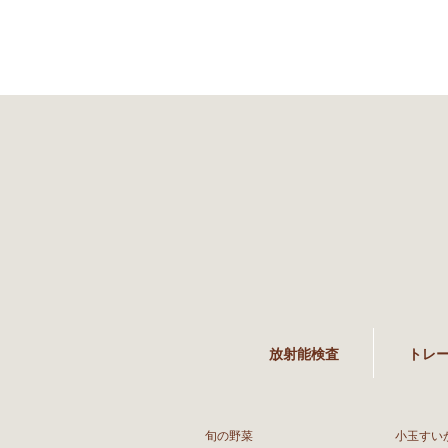
放射能検査
トレ
旬の野菜
小玉すい