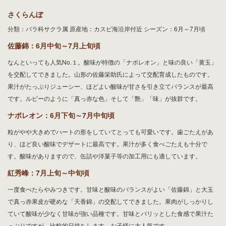
お問い合わせ
さくらんぼ
分類：バラ科サクラ属 原産地：カスピ海沿岸付近 シーズン：6月～7月頃
佐藤錦：6月中旬～7月上旬頃
なんといっても人気No.１。酸味が特徴の「ナポレオン」と味の良い「黄玉」
を交配してできました。山形の佐藤栄助氏によって交配育成したものです。
果汁がたっぷりジューシー、ほどよい酸味が甘さを引き立てバランスが最高
です。ルビーのように「真っ赤な色」そして「艶」「味」が抜群です。
ナポレオン：6月下旬～7月中旬頃
粒がやや大きめでハートの形をしていてとっても可愛いです。歯ごたえがあ
り、ほど良い酸味でデザートに最高です。果汁が多く食べごたえも十分で
す。酸味がありますので、缶詰や洋菓子等の加工用にも適しています。
紅秀峰：7月上旬～中旬頃
一度食べたらやみつきです。甘味と酸味のバランスがよい「佐藤錦」と大玉
で真っ赤果皮が硬めな「天香錦」の交配してできました。果肉がしっかりし
ていて酸味が少なく甘味が強い品種です。甘味とパリッとした食感で果汁た
っぷりですが、比較的日持ちします。お子様に大人気です。