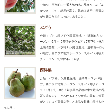
中旬頃～圧倒的に一番人気の高い品種がこの「あ
かつき」です。糖度が高く、果肉は緻密で溶質な
がら歯ごたえがしっかりあること…
ぶどう
分類：ブドウ科ブドウ属 原産地：中近東地方 シ
ーズン：6月～10月頃デラウェア：7月下旬～9月
上旬頃分類：バラ科ナシ属 原産地：温帯ヨーロッ
パ地方、西アジア地方 シーズン：9月～12月頃ス
チューベン：9月中旬～下旬頃…
西洋梨
分類：バラ科ナシ属 原産地：温帯ヨーロッパ地
方、西アジア地方 シーズン：9月～12月頃オーロ
ラ：8月下旬～9月上旬頃早生品種の中で最高の品
質を誇ります。とろけるような食感の果肉に芳香
がとてもよく高貴な香りと上品な甘味で果汁もた
っぷり…