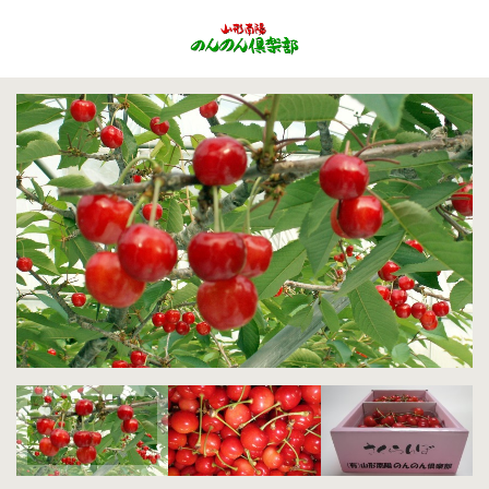
Menu
会社概要
事業目的
生育過程
生産者の顔
お客様の声
おすすめレシピ
担い手育成