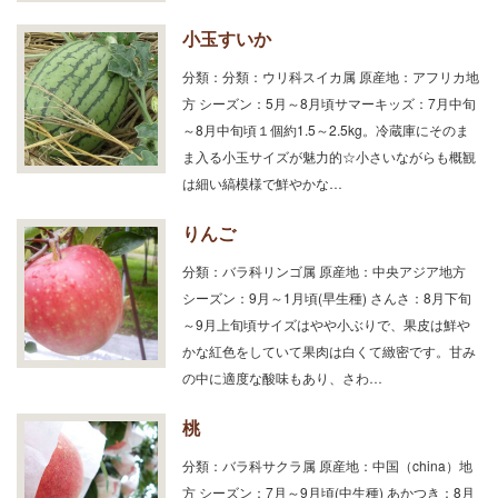
小玉すいか
分類：分類：ウリ科スイカ属 原産地：アフリカ地
方 シーズン：5月～8月頃サマーキッズ：7月中旬
～8月中旬頃１個約1.5～2.5kg。冷蔵庫にそのま
ま入る小玉サイズが魅力的☆小さいながらも概観
は細い縞模様で鮮やかな…
りんご
分類：バラ科リンゴ属 原産地：中央アジア地方
シーズン：9月～1月頃(早生種) さんさ：8月下旬
～9月上旬頃サイズはやや小ぶりで、果皮は鮮や
かな紅色をしていて果肉は白くて緻密です。甘み
の中に適度な酸味もあり、さわ…
桃
分類：バラ科サクラ属 原産地：中国（china）地
方 シーズン：7月～9月頃(中生種) あかつき：8月