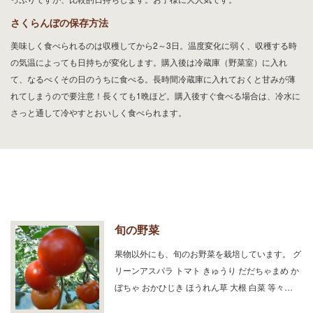
さくらんぼの保存方法
美味しく食べられるのは収穫してから2～3日。温度変化に弱く、収穫する時
の気温によっても日持ちが変化します。購入後は冷蔵庫（野菜室）に入れ
て、なるべくその日のうちに食べる。長時間冷蔵庫に入れておくと甘みが薄
れてしまうので要注意！長くても1晩ほど。購入後すぐ食べる場合は、冷水に
さっと通して冷やすとおいしく食べられます。
旬の野菜
果物以外にも、旬のお野菜を栽培しています。 グ
リーンアスパラ トマト きゅうり だだちゃまめ か
ぼちゃ おかひじき ほうれん草 大根 白菜 等々…