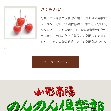
さくらんぼ
分類：バラ科サクラ属 原産地：カスピ海沿岸付近
シーズン：6月～7月頃佐藤錦：6月中旬～7月上旬
頃なんといっても人気No.１。酸味が特徴の「ナ
ポレオン」と味の良い「黄玉」を交配してできま
した。山形の佐藤栄助氏によって交配育成したも
の…
メニューページ